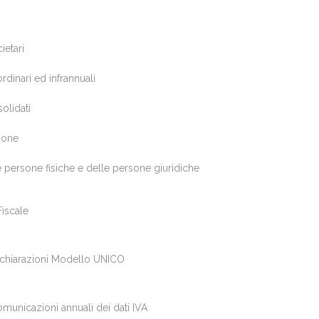
ietari
rdinari ed infrannuali
olidati
ione
le persone fisiche e delle persone giuridiche
Fiscale
ichiarazioni Modello UNICO
municazioni annuali dei dati IVA