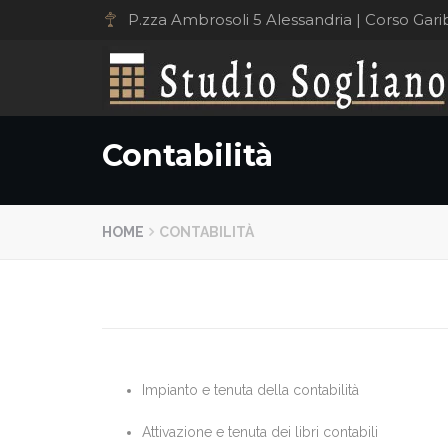
P.zza Ambrosoli 5 Alessandria | Corso Gari
Studio Sogliano
Contabilità
HOME
CONTABILITÀ
Impianto e tenuta della contabilità
Attivazione e tenuta dei libri contabili