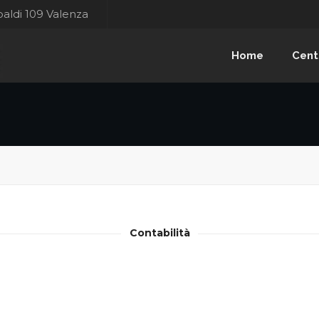
baldi 109 Valenza
Home
Cent
Contabilità