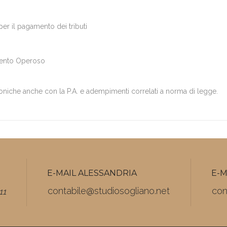
er il pagamento dei tributi
mento Operoso
roniche anche con la P.A. e adempimenti correlati a norma di legge.
E-MAIL ALESSANDRIA
E-M
contabile@studiosogliano.net
con
11