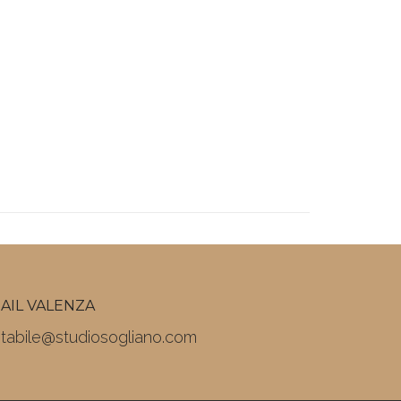
AIL VALENZA
tabile@studiosogliano.com