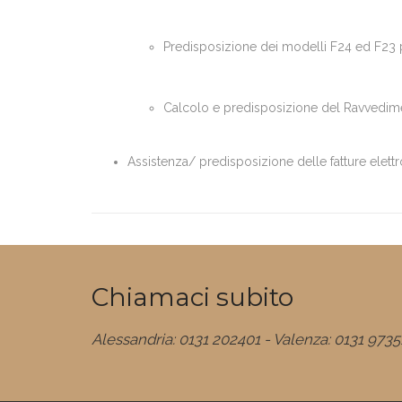
Predisposizione dei modelli F24 ed F23 p
Calcolo e predisposizione del Ravvedi
Assistenza/ predisposizione delle fatture elett
Chiamaci subito
Alessandria: 0131 202401 - Valenza: 0131 9735