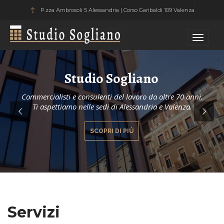
P.zza Ambrosoli 5 Alessandria | Corso Garibaldi 109 Valenza
Studio Sogliano
Toggle
navigati
Studio Sogliano
Commercialisti e consulenti del lavoro da oltre 70 anni.
Ti aspettiamo nelle sedi di Alessandria e Valenza.
SCOPRI DI PIÙ
Servizi