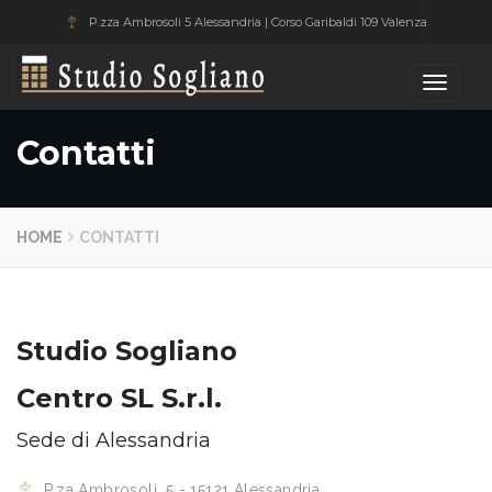
P.zza Ambrosoli 5 Alessandria | Corso Garibaldi 109 Valenza
Studio Sogliano
Toggle
navigati
Contatti
HOME
CONTATTI
Studio Sogliano
Centro SL S.r.l.
Sede di Alessandria
P.za Ambrosoli, 5 - 15121 Alessandria